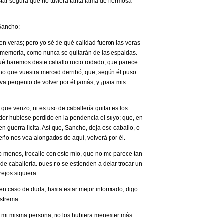
estar segura que no tuviera tanta fama de hermosa
 Sancho:
en veras; pero yo sé de qué calidad fueron las veras
a memoria, como nunca se quitarán de las espaldas.
ué haremos deste caballo rucio rodado, que parece
o que vuestra merced derribó; que, según él puso
eva pergenio de volver por él jamás; y ¡para mis
 que venzo, ni es uso de caballería quitarles los
edor hubiese perdido en la pendencia el suyo; que, en
en guerra lícita. Así que, Sancho, deja ese caballo, o
eño nos vea alongados de aquí, volverá por él.
r lo menos, trocalle con este mío, que no me parece tan
e caballería, pues no se estienden a dejar trocar un
rejos siquiera.
y, en caso de duda, hasta estar mejor informado, digo
estrema.
ra mi misma persona, no los hubiera menester más.