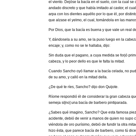
el viento. Dejóse la bacía en el suelo, con la cual se
andado discreto y que había imitado al castor, el cu
arpa con los dientes aquéllo por lo que él, por dist
que alzase el yelmo, el cual, tomándola en las manos,
­Por Dios, que la bacía es buena y que vale un real
Y, dándosela a su amo, se la puso luego en la cabeza
encaje; y, como no se le hallaba, dijo:
­Sin duda que el pagano, a cuya medida se forjó pri
cabeza, y lo peor dello es que le falta la mitad.
Cuando Sancho oyó llamar a la bacía celada, no pudo 
de su amo, y calló en la mitad della.
­¿De qué te ríes, Sancho? ­dijo don Quijote.
­Ríome ­respondió él­ de considerar la gran cabeza q
semeja si[no] una bacía de barbero pintiparada.
­¿Sabes qué imagino, Sancho? Que esta famosa piez
acidente, debió de venir a manos de quien no supo con
viéndola de oro purísimo, debió de fundir la otra mit
hizo ésta, que parece bacía de barbero, como tú dice