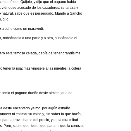
 contentó don Quijote, y dijo que el pagano había
al, viéndose acosado de los cazadores, se taraza y
into natural, sabe que es perseguido. Mandó a Sancho
 dijo:
 de a ocho como un maravedí.
, rodeándola a una parte y a otra, buscándole el
mero esta famosa celada, debía de tener grandísima
tener la risa; mas vínosele a las mientes la cólera
ue tenía el pagano dueño deste almete, que no
a deste encantado yelmo, por algún estraño
ocer ni estimar su valor, y, sin saber lo que hacía,
ad para aprovecharse del precio, y de la otra mitad
s. Pero, sea lo que fuere; que para mí que la conozco