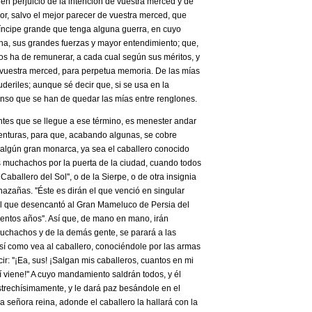
 en perjuicio de la intención de vuestra merced y de
or, salvo el mejor parecer de vuestra merced, que
ríncipe grande que tenga alguna guerra, en cuyo
ona, sus grandes fuerzas y mayor entendimiento; que,
nos ha de remunerar, a cada cual según sus méritos, y
e vuestra merced, para perpetua memoria. De las mías
uderiles; aunque sé decir que, si se usa en la
enso que se han de quedar las mías entre renglones.
antes que se llegue a ese término, es menester andar
enturas, para que, acabando algunas, se cobre
e algún gran monarca, ya sea el caballero conocido
os muchachos por la puerta de la ciudad, cuando todos
Caballero del Sol'', o de la Sierpe, o de otra insignia
añas. ''Éste es ­dirán­ el que venció en singular
 el que desencantó al Gran Mameluco de Persia del
ntos años''. Así que, de mano en mano, irán
muchachos y de la demás gente, se parará a las
 así como vea al caballero, conociéndole por las armas
r: ''¡Ea, sus! ¡Salgan mis caballeros, cuantos en mi
llí viene!'' A cuyo mandamiento saldrán todos, y él
estrechísimamente, y le dará paz besándole en el
la señora reina, adonde el caballero la hallará con la