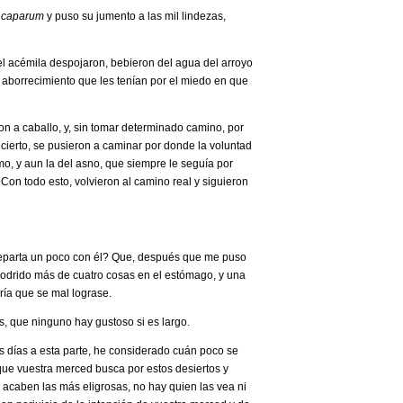
o caparum
y puso su jumento a las mil lindezas,
el acémila despojaron, bebieron del agua del arroyo
 el aborrecimiento que les tenían por el miedo en que
on a caballo, y, sin tomar determinado camino, por
cierto, se pusieron a caminar por donde la voluntad
mo, y aun la del asno, que siempre le seguía por
n todo esto, volvieron al camino real y siguieron
departa un poco con él? Que, después que me puso
odrido más de cuatro cosas en el estómago, y una
ría que se mal lograse.
tos, que ninguno hay gustoso si es largo.
os días a esta parte, he considerado cuán poco se
ue vuestra merced busca por estos desiertos y
acaben las más eligrosas, no hay quien las vea ni