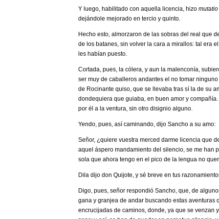
Y luego, habilitado con aquella licencia, hizo
mutati
dejándole mejorado en tercio y quinto.
Hecho esto, almorzaron de las sobras del real que d
de los batanes, sin volver la cara a mirallos: tal era
les habían puesto.
Cortada, pues, la cólera, y aun la malenconía, subier
ser muy de caballeros andantes el no tomar ninguno 
de Rocinante quiso, que se llevaba tras sí la de su a
dondequiera que guiaba, en buen amor y compañía. Co
por él a la ventura, sin otro disignio alguno.
Yendo, pues, así caminando, dijo Sancho a su amo:
­Señor, ¿quiere vuestra merced darme licencia que 
aquel áspero mandamiento del silencio, se me han p
sola que ahora tengo en el pico de la lengua no quer
­Dila ­dijo don Quijote­, y sé breve en tus razonamien
­Digo, pues, señor ­respondió Sancho­, que, de algun
gana y granjea de andar buscando estas aventuras q
encrucijadas de caminos, donde, ya que se venzan y 