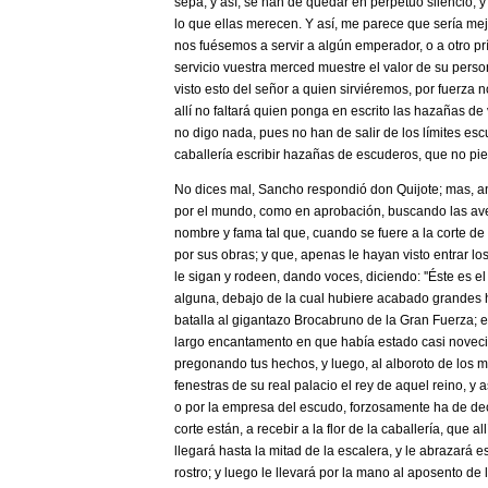
sepa; y así, se han de quedar en perpetuo silencio, y
lo que ellas merecen. Y así, me parece que sería mej
nos fuésemos a servir a algún emperador, o a otro p
servicio vuestra merced muestre el valor de su pers
visto esto del señor a quien sirviéremos, por fuerza 
allí no faltará quien ponga en escrito las hazañas d
no digo nada, pues no han de salir de los límites esc
caballería escribir hazañas de escuderos, que no pi
­No dices mal, Sancho ­respondió don Quijote­; mas, 
por el mundo, como en aprobación, buscando las av
nombre y fama tal que, cuando se fuere a la corte d
por sus obras; y que, apenas le hayan visto entrar l
le sigan y rodeen, dando voces, diciendo: ''Éste es el 
alguna, debajo de la cual hubiere acabado grandes haz
batalla al gigantazo Brocabruno de la Gran Fuerza;
largo encantamento en que había estado casi novecie
pregonando tus hechos, y luego, al alboroto de los 
fenestras de su real palacio el rey de aquel reino, y
o por la empresa del escudo, forzosamente ha de deci
corte están, a recebir a la flor de la caballería, que a
llegará hasta la mitad de la escalera, y le abrazará 
rostro; y luego le llevará por la mano al aposento de 