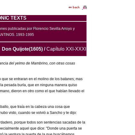
NIC TEXTS
 publicadas por Florencio Sevilla Arroyo y
NTINOS. 1993-1995
Don Quijote(1605) /
Capítulo
XXI-XXXI
anancia del yelmo de Mambrino, con otras cosas
o que se entraran en el molino de los batanes; mas
r la pesada burla, que en ninguna manera quiso
a mano, dieron en otro como el que habían llevado el
ballo, que traía en la cabeza una cosa que
ubo visto, cuando se volvió a Sancho y le dijo:
rdadero, porque todos son sentencias sacadas de la
pecialmente aquel que dice: "Donde una puerta se
erró la ventura la puerta de la que buscábamos,