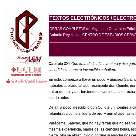
TEXTOS ELECTRÓNICOS / ELECTRO
OBRAS COMPLETAS de Miguel de Cervantes.Ediciones
Antonio Rey Hazas CENTRO DE ESTUDIOS CERVA
Capítulo XXI
.
Que trata de la alta aventura y rica g
sucedidas a nuestro invencible caballero
En esto, comenzó a llover un poco, y quisiera Sanch
habíales cobrado tal aborrecimiento don Quijote, po
entrar dentro; y así, torciendo el camino a la derech
día de antes.
De allí a poco, descubrió don Quijote un hombre a ca
relumbraba como si fuera de oro, y aún él apenas le h
­Paréceme, Sancho, que no hay refrán que no sea ve
mesma experiencia, madre de las ciencias todas, es
cierra, otra se abre". Dígolo porque si anoche nos c