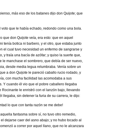
ienso, más eso de los batanes ­dijo don Quijote­; que
 voto que le había echado, redondo como una bola.
ero que don Quijote veía, era esto: que en aquel
 tenía botica ni barbero, y el otro, que estaba junto
r, en el cual tuvo necesidad un enfermo de sangrarse y
o, y traía una bacía de azófar; y quiso la suerte que,
 se le manchase el sombrero, que debía de ser nuevo,
mpia, desde media legua relumbraba. Venía sobre un
que a don Quijote le pareció caballo rucio rodado, y
veía, con mucha facilidad las acomodaba a sus
 Y cuando él vio que el pobre caballero llegaba
e Rocinante le enristró con el lanzón bajo, llevando
llegaba, sin detener la furia de su carrera, le dijo:
luntad lo que con tanta razón se me debe!
r aquella fantasma sobre sí, no tuvo otro remedio,
 el dejarse caer del asno abajo; y no hubo tocado al
omenzó a correr por aquel llano, que no le alcanzara