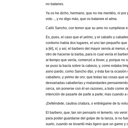
no batanes.
­Ya os he dicho, hermano, que no me mentéis, ni por p
voto..., y no digo más, que os batanee el alma.
Calló Sancho, con temor que su amo no cumpliese el
Es, pues, el caso que el yelmo, y el caballo y caball
contorno había dos lugares, el uno tan pequeño que ni
a [él], sí; y así, el barbero del mayor servía al meno
otro de hacerse la barba, para lo cual venía el barber
al tiempo que venía, comenzó a llover, y, porque no
se puso la bacía sobre la cabeza; y, como estaba li
asno pardo, como Sancho dijo, y ésta fue la ocasión 
caballero, y yelmo de oro; que todas las cosas que 
desvariadas caballerías y malandantes pensamientos.
cerca, sin ponerse con él en razones, a todo correr d
intención de pasarle de parte a parte; mas cuando a él 
­¡Defiéndete, cautiva criatura, o entriégame de tu vo
El barbero, que, tan sin pensarlo ni temerlo, vio veni
para poder guardarse del golpe de la lanza, si no fue
suelo, cuando se levantó más ligero que un gamo y c