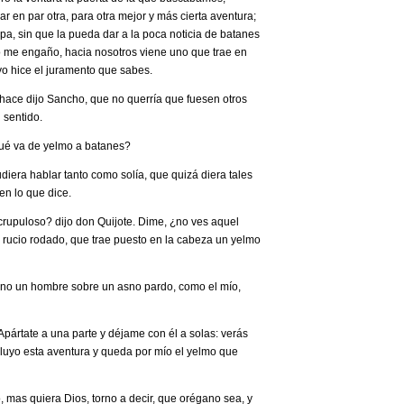
 en par otra, para otra mejor y más cierta aventura;
ulpa, sin que la pueda dar a la poca noticia de batanes
no me engaño, hacia nosotros viene uno que trae en
o hice el juramento que sabes.
 hace ­dijo Sancho­, que no querría que fuesen otros
 sentido.
 ¿Qué va de yelmo a batanes?
udiera hablar tanto como solía, que quizá diera tales
n lo que dice.
upuloso? ­dijo don Quijote­. Dime, ¿no ves aquel
o rucio rodado, que trae puesto en la cabeza un yelmo
sino un hombre sobre un asno pardo, como el mío,
 Apártate a una parte y déjame con él a solas: verás
cluyo esta aventura y queda por mío el yelmo que
, mas quiera Dios, torno a decir, que orégano sea, y