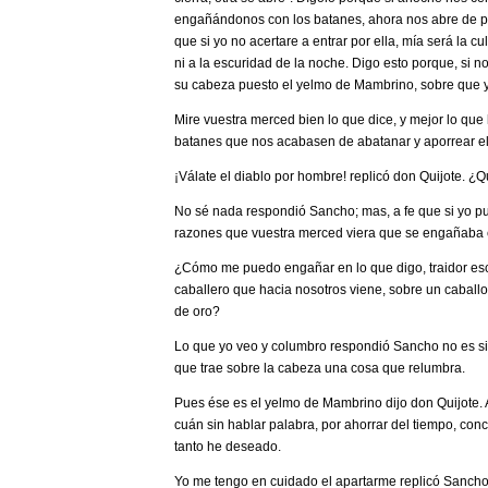
engañándonos con los batanes, ahora nos abre de par
que si yo no acertare a entrar por ella, mía será la c
ni a la escuridad de la noche. Digo esto porque, si 
su cabeza puesto el yelmo de Mambrino, sobre que y
­Mire vuestra merced bien lo que dice, y mejor lo que
batanes que nos acabasen de abatanar y aporrear el
­¡Válate el diablo por hombre! ­replicó don Quijote­.
­No sé nada ­respondió Sancho­; mas, a fe que si yo p
razones que vuestra merced viera que se engañaba e
­¿Cómo me puedo engañar en lo que digo, traidor escr
caballero que hacia nosotros viene, sobre un caball
de oro?
­Lo que yo veo y columbro ­respondió Sancho­ no es 
que trae sobre la cabeza una cosa que relumbra.
­Pues ése es el yelmo de Mambrino ­dijo don Quijote­.
cuán sin hablar palabra, por ahorrar del tiempo, con
tanto he deseado.
­Yo me tengo en cuidado el apartarme ­replicó Sancho­