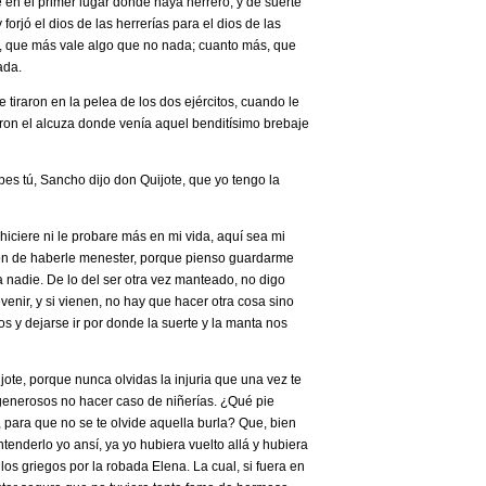
 en el primer lugar donde haya herrero, y de suerte
 forjó el dios de las herrerías para el dios de las
ere, que más vale algo que no nada; cuanto más, que
ada.
e tiraron en la pelea de los dos ejércitos, cuando le
ron el alcuza donde venía aquel benditísimo brebaje
s tú, Sancho ­dijo don Quijote­, que yo tengo la
 hiciere ni le probare más en mi vida, aquí sea mi
ón de haberle menester, porque pienso guardarme
 a nadie. De lo del ser otra vez manteado, no digo
nir, y si vienen, no hay que hacer otra cosa sino
os y dejarse ir por donde la suerte y la manta nos
ijote­, porque nunca olvidas la injuria que una vez te
enerosos no hacer caso de niñerías. ¿Qué pie
, para que no se te olvide aquella burla? Que, bien
tenderlo yo ansí, ya yo hubiera vuelto allá y hubiera
s griegos por la robada Elena. La cual, si fuera en