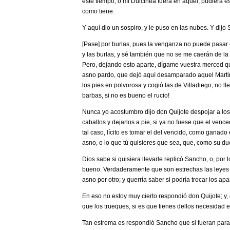
este tiempo, o mi Dulcinea fuera en aquél, pudiera 
como tiene.
Y aquí dio un sospiro, y le puso en las nubes. Y dijo
­[Pase] por burlas, pues la venganza no puede pasar 
y las burlas, y sé también que no se me caerán de l
Pero, dejando esto aparte, dígame vuestra merced q
asno pardo, que dejó aquí desamparado aquel Martin
los pies en polvorosa y cogió las de Villadiego, no ll
barbas, si no es bueno el rucio!
­Nunca yo acostumbro ­dijo don Quijote­ despojar a los
caballos y dejarlos a pie, si ya no fuese que el venc
tal caso, lícito es tomar el del vencido, como ganado 
asno, o lo que tú quisieres que sea, que, como su du
­Dios sabe si quisiera llevarle ­replicó Sancho­, o, po
bueno. Verdaderamente que son estrechas las leyes d
asno por otro; y querría saber si podría trocar los apa
­En eso no estoy muy cierto ­respondió don Quijote­; 
que los trueques, si es que tienes dellos necesidad 
­Tan estrema es ­respondió Sancho­ que si fueran pa