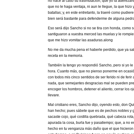
no hace al caso su trasmutación; que yo la aderezaré
que no le haga ventaja, ni aun le llegue, la que hizo y
batallas; y, en este entretanto, la traeré como pudi
bien será bastante para defenderme de alguna pedr
­Eso será ­dijo Sancho­ si no se tira con honda, como s
santiguaron a vuestra merced las muelas y le rompie
que me hizo vomitar las asaduras.along
­No me da mucha pena el haberle perdido, que ya sabe
receta en la memoria.
­También la tengo yo ­respondió Sancho­, pero si yo le
hora. Cuanto más, que no pienso ponerme en ocasi
con todos mis cinco sentidos de ser ferido ni de ferir
nada, que semejantes desgracias mal se pueden preve
encoger los hombros, detener el aliento, cerrar los oj
llevare.
­Mal cristiano eres, Sancho ­dijo, oyendo esto, don Qu
han hecho; pues sábete que es de pechos nobles y g
sacaste cojo, qué costilla quebrada, qué cabeza rota
apurada la cosa, burla fue y pasatiempo; que, a no en
hecho en tu venganza más daño que el que hicieron lo