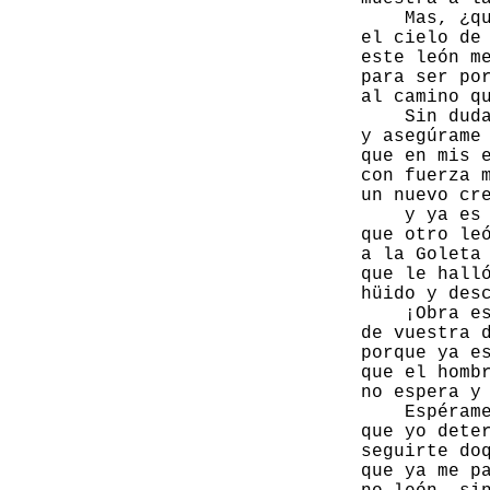
                     Mas, ¿qu
                 el cielo de 
                 este león me
                 para ser por
                 al camino qu
                     Sin duda
                 y asegúrame 
                 que en mis e
                 con fuerza m
                 un nuevo cre
                     y ya es 
                 que otro leó
                 a la Goleta 
                 que le halló
                 hüido y desc
                     ¡Obra es
                 de vuestra d
                 porque ya es
                 que el hombr
                 no espera y 
                     Espérame
                 que yo deter
                 seguirte doq
                 que ya me pa