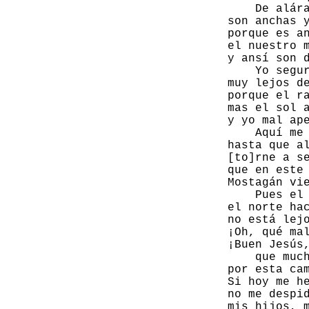
                     De alára
                 son anchas y
                 porque es an
                 el nuestro m
                 y ansí son d
                     Yo segur
                 muy lejos de
                 porque el ra
                 mas el sol a
                 y yo mal ape
                     Aquí me 
                 hasta que al
                 [to]rne a se
                 que en este 
                 Mostagán vie
                     Pues el 
                 el norte hac
                 no está lejo
                 ¡Oh, qué mal
                 ¡Buen Jesús,
                     que much
                 por esta cam
                 Si hoy me he
                 no me despid
                 mis hijos, m