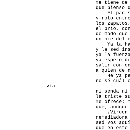
                 me tiene de 
                 que pienso d
                     El pan s
                 y roto entre
                 los zapatos,
                 el brío, con
                 de modo que 
                 un pie del o
                     Ya la ha
                 y la sed ins
                 ya la fuerza
                 ya espero de
                 salir con en
                 a quien de n
                     He ya pe
                 no sé cuál e
vía,

                 ni senda ni 
                 la triste su
                 me ofrece; m
                 que, aunque 
                     ¡Virgen 
                 remediadora 
                 sed Vos aquí
                 que en este 