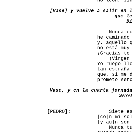
                 no león, sin
[Vase] y vuelve a salir en l
que le
D
                     Nunca co
                 he caminado 
                 y, aquello q
                 no está muy 
                 ¡Gracias te 
                     ¡Virgen 
                 Yo ruego lle
                 tan estraña 
                 que, si me d
                 prometo sero
Vase, y en la cuarta jornada
SAYA
[PEDRO]:             Siete es
                 [co]n mi sol
                 [y au]n son 
                     Nunca tu