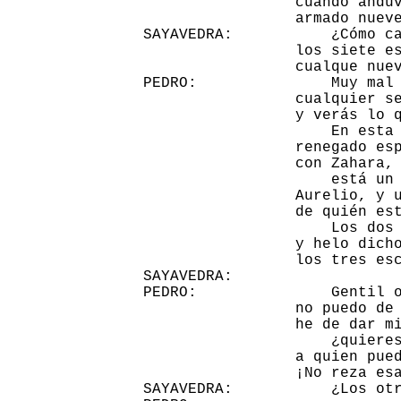
                 cuando anduv
                 armado nueve
SAYAVEDRA:           ¿Cómo ca
                 los siete es
                 cualque nuev
PEDRO:               Muy mal 
                 cualquier se
                 y verás lo q
                     En esta 
                 renegado esp
                 con Zahara, 
                     está un 
                 Aurelio, y u
                 de quién est
                     Los dos 
                 y helo dicho
                 los tres esc
SAYAVEDRA:                   
PEDRO:               Gentil o
                 no puedo de 
                 he de dar mi
                     ¿quieres
                 a quien pued
                 ¡No reza esa
SAYAVEDRA:           ¿Los otr