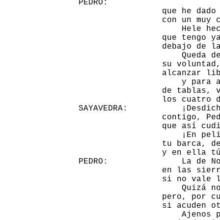
PEDRO:                       
                 que he dado 
                 con un muy c
                     Hele hec
                 que tengo ya
                 debajo de la
                     Queda de
                 su voluntad,
                 alcanzar lib
                     y para a
                 de tablas, v
                 los cuatro d
SAYAVEDRA:           ¡Desdich
                 contigo, Ped
                 que así cudi
                     ¡En peli
                 tu barca, de
                 y en ella tú
PEDRO:               La de No
                 en las sierr
                 si no vale l
                     Quizá no
                 pero, por cu
                 si acuden ot
                     Ajenos p