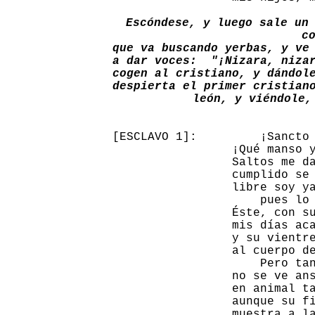
Escóndese, y luego sale un 
co
que va buscando yerbas, y ve 
a dar voces:  "¡Nizara, nizar
cogen al cristiano, y dándole
despierta el primer cristiano
león, y viéndole,
[ESCLAVO 1]:         ¡Sancto 
                 ¡Qué manso y
                 Saltos me da
                 cumplido se 
                 libre soy ya
                     pues lo 
                 Éste, con su
                 mis días aca
                 y su vientre
                 al cuerpo de
                     Pero tan
                 no se ve ans
                 en animal ta
                 aunque su fi
                 muestra a la