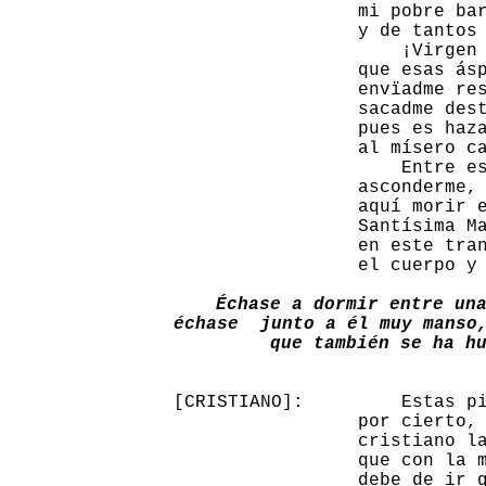
                 mi pobre bar
                 y de tantos 
                     ¡Virgen 
                 que esas ásp
                 envïadme res
                 sacadme dest
                 pues es haza
                 al mísero ca
                     Entre es
                 asconderme, 
                 aquí morir e
                 Santísima Ma
                 en este tran
                 el cuerpo y 
Échase a dormir entre una
échase  junto a él muy manso,
que también se ha h
[CRISTIANO]:         Estas pi
                 por cierto, 
                 cristiano la
                 que con la m
                 debe de ir q