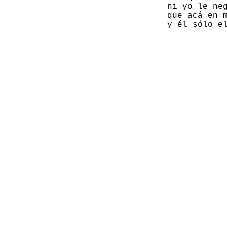
                 ni yo le neg
                 que acá en m
                 y él sólo e