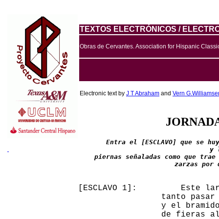
TEXTOS ELECTRÓNICOS / ELECTRO
Obras de Cervantes. Association for Hispanic Classic
Electronic text by
J T Abraham
and
Vern G.Williamse
JORNAD
Entra el [ESCLAVO] que se huy
y 
piernas señaladas como que trae 
zarzas por 
[ESCLAVO 1]:         Este lar
                 tanto pasar 
                 y el bramido
                 de fieras al