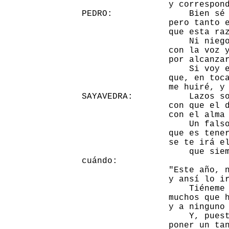
                 y correspond
PEDRO:               Bien sé 
                 pero tanto e
                 que esta raz
                     Ni niego
                 con la voz y
                 por alcanzar
                     Si voy e
                 que, en toca
                 me huiré, y 
SAYAVEDRA:           Lazos so
                 con que el d
                 con el alma 
                     Un falso
                 que es tener
                 se te irá el
                     que siem
cuándo:

                 "Este año, n
                 y ansí lo ir
                     Tiéneme 
                 muchos que h
                 y a ninguno 
                     Y, puest
                 poner un tan