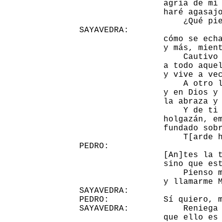
                 agria de mi 
                 haré agasajo
                     ¿Qué pie
SAYAVEDRA:                   
                 cómo se echa
                 y más, mient
                     Cautivo 
                 a todo aquel
                 y vive a vec
                     A otro l
                 y en Dios y 
                 la abraza y 
                     Y de ti 
                 holgazán, em
                 fundado sobr
                     T[arde h
PEDRO:                       
                 [An]tes la t
                 sino que est
                     Pienso m
                 y llamarme M
SAYAVEDRA:                   
PEDRO:           Sí quiero, m
SAYAVEDRA:           Reniega 
                 que ello es 